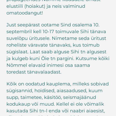
elustiili (hoiakut) ja neis valminud
omatoodangut!
Just seepärast ootame Sind osalema 10.
septembril kell 10-17 toimuvale Sihi tänava
suvelõpu üritusele. Nimetame seda üritust
roheliste väravate tänavaks, kus toimub
sügislaat. Laat saab alguse Sihi tn algusest
ja kulgeb kuni Õie tn pargini. Kutsume kõiki
Nõmmel elavaid inimesi osa saama
toredast tänavalaadast.
Kõik on oodatud kauplema, milleks sobivad
sügisannid, hoidised, aiasaadused, kuum
supp, taimetee, käsitöö, seismajäänud
kodukaup või muud. Kellel ei ole võimalik
kasutada Sihi tn-l enda või naabri aiaesist,