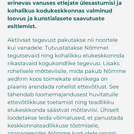
erinevas vanuses etlejate ülesastumisi ja
kohalikus kodukeskkonnas valminud
loovus ja kunstialasete saavutuste
esitlemist.
Aktiivset tegevust pakutakse nii noortele
kui vanadele. Tutvustatakse Nõmmel
tegutsevaid ning kohalikku elukeskkonnda
rikastavaid kogukondlike tegevusi. Lisaks
rohelisele mõtteviisile, mida pakub Nõmme
aedlinn koos toimekate elanikega on
plaanis arendada rohelist ettevõtlust. See
tähendab loomemajandusest huvitatuile
ettevõtlikkuse toetamist ning teadlikku
elukeskkonda säästvat mõtteviisi. Ühiselt
loodetakse leida võimalused, et panustada
keskkonnateadlikkuse tõstmisele,
propageerides Nõmme kodudele omast