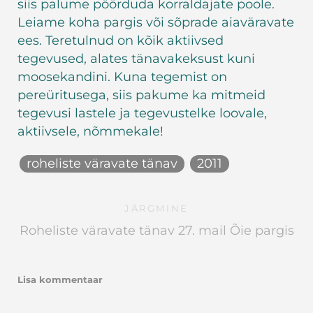
siis palume pöörduda korraldajate poole.
Leiame koha pargis või sõprade aiaväravate
ees. Teretulnud on kõik aktiivsed
tegevused, alates tänavakeksust kuni
moosekandini. Kuna tegemist on
pereüritusega, siis pakume ka mitmeid
tegevusi lastele ja tegevustelke loovale,
aktiivsele, nõmmekale!
roheliste väravate tänav
2011
JÄRGMINE
Roheliste väravate tänav 27. mail Õie pargis
Lisa kommentaar