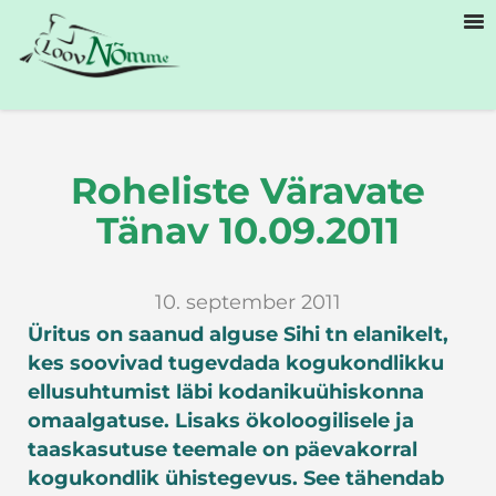
Roheliste Väravate
Tänav 10.09.2011
10. september 2011
Üritus on saanud alguse Sihi tn elanikelt,
kes soovivad tugevdada kogukondlikku
ellusuhtumist läbi kodanikuühiskonna
omaalgatuse. Lisaks ökoloogilisele ja
taaskasutuse teemale on päevakorral
kogukondlik ühistegevus. See tähendab