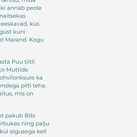
 tantsu, mida
nki annab peole
maitsekas
eeskavad, kus
gust kuni
stel Marand. Kogu
ta Puu tiitli
to-Muttide
kohvilonksule ka
dega pilti teha.
itus, mis on
st pakub Bibi
rbukas ning palju
akul algusega kell