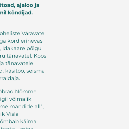
toad, ajaloo ja
nil kõndijad.
oheliste Väravate
 iga kord erinevas
 Idakaare põigu,
ru tänavatel. Koos
ja tänavatele
, käsitöö, seisma
raldaja.
d sõbrad Nõmme
gil võimalik
me mändide all“,
ik Visla
o tõmbab käima