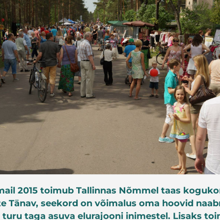
mail 2015 toimub Tallinnas Nõmmel taas koguko
te Tänav, seekord on võimalus oma hoovid naabrit
 turu taga asuva elurajooni inimestel. Lisaks t