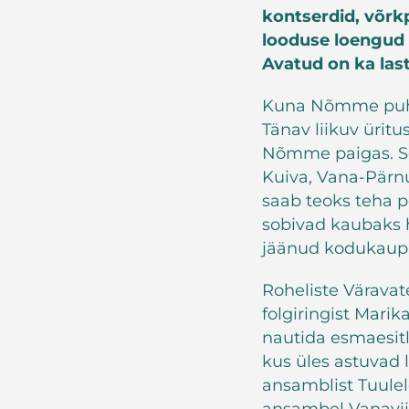
kontserdid, võrkp
looduse loengud n
Avatud on ka las
Kuna Nõmme puhul
Tänav liikuv üritu
Nõmme paigas. See
Kuiva, Vana-Pärnu
saab teoks teha p
sobivad kaubaks h
jäänud kodukaup 
Roheliste Värava
folgiringist Mari
nautida esmaesit
kus üles astuvad 
ansamblist Tuule