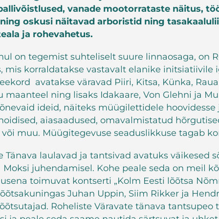
allivõistlused, vanade mootorrataste näitus, töö
ing oskusi näitavad arboristid ning tasakaalulii
teala ja rohevahetus.
 on tegemist suhteliselt suure linnaosaga, on R
s, mis korraldatakse vastavalt elanike initsiatiivile
kord avatakse väravad Piiri, Kitsa, Künka, Raua,
 maanteel ning lisaks Idakaare, Von Glehni ja Mu
õnevaid ideid, näiteks müügilettidele hoovidesse 
oidised, aiasaadused, omavalmistatud hõrgutised
või muu. Müügitegevuse seaduslikkuse tagab kor
te Tänava laulavad ja tantsivad avatuks väikese
ka Moksi juhendamisel. Kohe peale seda on meil kõi
lusena toimuvat kontserti „Kolm Eesti lõõtsa Nõm
lõõtsakuningas Juhan Uppin, Siim Rikker ja Hendr
lõõtsutajad. Roheliste Väravate tänava tantsupe