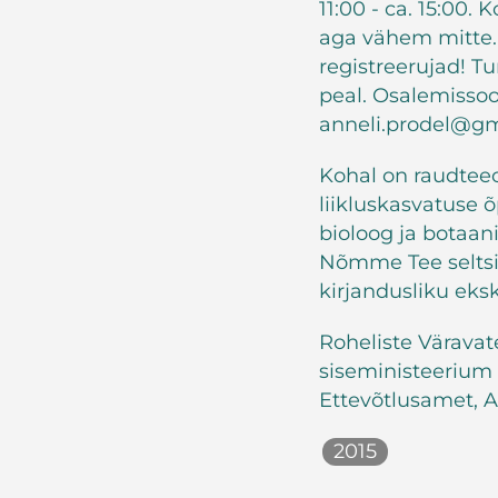
11:00 - ca. 15:00.
aga vähem mitte.
registreerujad! T
peal. Osalemissoo
anneli.prodel@gm
Kohal on raudtee
liikluskasvatuse
bioloog ja botaa
Nõmme Tee seltsis
kirjandusliku eks
Roheliste Väravat
siseministeerium
Ettevõtlusamet, A
2015