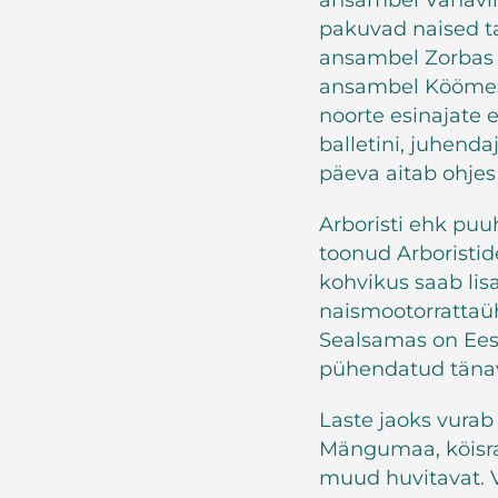
ansambel Vanaviis
pakuvad naised ta
ansambel Zorbas 
ansambel Köömes
noorte esinajate 
balletini, juhenda
päeva aitab ohjes
Arboristi ehk puu
toonud Arboristi
kohvikus saab lis
naismootorrattaü
Sealsamas on Eest
pühendatud tänavu
Laste jaoks vura
Mängumaa, köisra
muud huvitavat. Võ