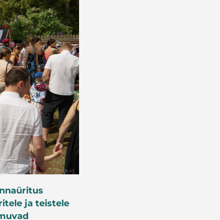
nnaüritus
ele ja teistele
oimuvad