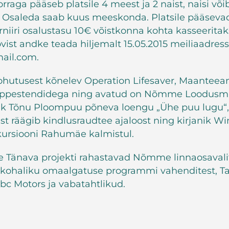
 Korraga pääseb platsile 4 meest ja 2 naist, naisi võ
 Osaleda saab kuus meeskonda. Platsile pääseva
urniiri osalustasu 10€ võistkonna kohta kasseerita
vist andke teada hiljemalt 15.05.2015 meiliaadress
ail.com.
ohutusest kõnelev Operation Lifesaver, Maantee
 õppestendidega ning avatud on Nõmme Loodusma
nik Tõnu Ploompuu põneva loengu „Ühe puu lugu“,
t räägib kindlusraudtee ajaloost ning kirjanik W
kursiooni Rahumäe kalmistul.
e Tänava projekti rahastavad Nõmme linnaosavali
 kohaliku omaalgatuse programmi vahenditest, Ta
bc Motors ja vabatahtlikud.