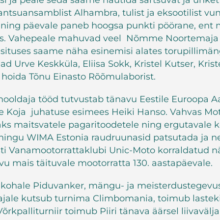
i ja peale seda saame nautida särtsuvat ja uhket
ntsuansamblist Alhambra, tulist ja eksootilist vu
ning päevale paneb hoogsa punkti pöörane, ent 
. Vahepeale mahuvad veel Nõmme Noortemaja 
esituses saame näha esinemisi alates torupillimän
jad Urve Keskküla, Eliisa Sokk, Kristel Kutser, Kri
 hoida Tõnu Einasto Rõõmulaborist.
hooldaja tööd tutvustab tänavu Eestile Euroopa Aas
de Koja juhatuse esimees Heiki Hanso. Vahvas Mo
aks maitsvatele pagaritoodetele ning ergutavale 
hingu WIMA Estonia raudruunasid patsutada ja nen
i Vanamootorrattaklubi Unic-Moto korraldatud nä
 mais täituvale mootorratta 130. aastapäevale.
b kohale Piduvanker, mängu- ja meisterdustegevu
jale kutsub turnima Climbomania, toimub lasteki
rkpalliturniir toimub Piiri tänava äärsel liivavälj