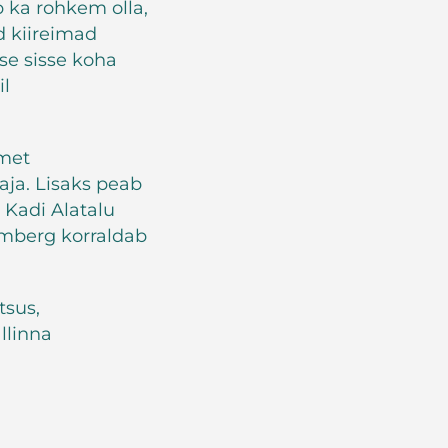
ib ka rohkem olla,
d kiireimad
kse sisse koha
il
amet
ja. Lisaks peab
 Kadi Alatalu
imberg korraldab
tsus,
llinna