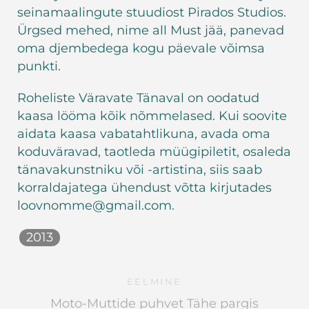
seinamaalingute stuudiost Pirados Studios.
Ürgsed mehed, nime all Must jää, panevad
oma djembedega kogu päevale võimsa
punkti.
Roheliste Väravate Tänaval on oodatud
kaasa lööma kõik nõmmelased. Kui soovite
aidata kaasa vabatahtlikuna, avada oma
koduväravad, taotleda müügipiletit, osaleda
tänavakunstniku või -artistina, siis saab
korraldajatega ühendust võtta kirjutades
loovnomme@gmail.com.
2013
EELMINE
Moto-Muttide puhvet Tähe pargis