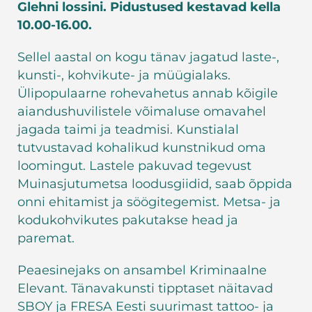
Glehni lossini. Pidustused kestavad kella
10.00-16.00.
Sellel aastal on kogu tänav jagatud laste-,
kunsti-, kohvikute- ja müügialaks.
Ülipopulaarne rohevahetus annab kõigile
aiandushuvilistele võimaluse omavahel
jagada taimi ja teadmisi. Kunstialal
tutvustavad kohalikud kunstnikud oma
loomingut. Lastele pakuvad tegevust
Muinasjutumetsa loodusgiidid, saab õppida
onni ehitamist ja söögitegemist. Metsa- ja
kodukohvikutes pakutakse head ja
paremat.
Peaesinejaks on ansambel Kriminaalne
Elevant. Tänavakunsti tipptaset näitavad
SBOY ja FRESA Eesti suurimast tattoo- ja