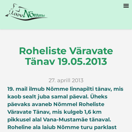
Roheliste Väravate
Tänav 19.05.2013
27. aprill 2013
19. mail ilmub Nõmme linnapilti tänav, mis
kaob sealt juba samal päeval. Üheks
päevaks avaneb Nõmmel Roheliste
Väravate Tänav, mis kulgeb 1,6 km
pikkusel alal Vana-Mustamäe tänaval.
Roheline ala laiub Nõmme turu parklast