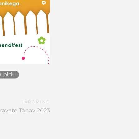
 pidu
JÄRGMINE
ravate Tänav 2023