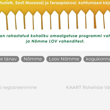
te tänav
Nõmme
Loov Nõmme
kogukonna
registreerimine
KAART Roheliste Vä