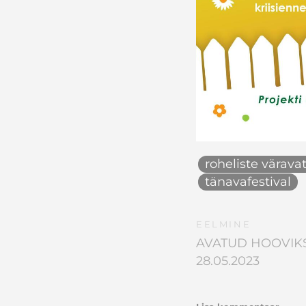
roheliste värava
tänavafestival
EELMINE
AVATUD HOOVIKS 
28.05.2023